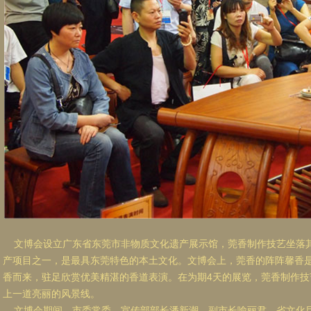
文博会设立广东省东莞市非物质文化遗产展示馆，莞香制作技艺坐落
产项目之一，是最具东莞特色的本土文化。文博会上，莞香的阵阵馨香
香而来，驻足欣赏优美精湛的香道表演。在为期4天的展览，莞香制作
上一道亮丽的风景线。
文博会期间，市委常委、宣传部部长潘新潮、副市长喻丽君、省文化