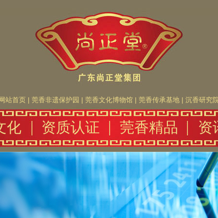
网站首页
|
莞香非遗保护园
|
莞香文化博物馆
|
莞香传承基地
|
沉香研究
文化
资质认证
莞香精品
资