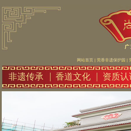
网站首页
|
莞香非遗保护园
|
非遗传承
香道文化
资质认