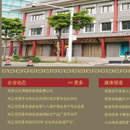
企业动态
>> 更多
媒体报道
莞香文化博物馆参观收费公示
莞香技艺传承人
尚正堂携手佳美生态共同打造沉香专业合作社
莞香价格飙升十年
尚正堂莞香受邀参加第十八届中博会老字号企业展
恢复莞香传统制
尚正堂莞香亮相首届地理标志产品广货手信节
坚持传承 不断
尚正堂莞香亮相2023年“文化和自然遗产日”...
小山坳变成莞香“