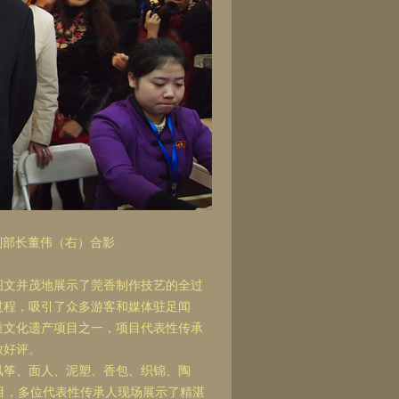
副部长董伟（右）合影
图文并茂地展示了莞香制作技艺的全过
过程，吸引了众多游客和媒体驻足闻
质文化遗产项目之一，项目代表性传承
致好评。
风筝、面人、泥塑、香包、织锦、陶
目，多位代表性传承人现场展示了精湛