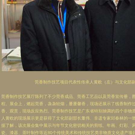
莞香制作技艺项目代表性传承人黄欧（左）与文化部
莞香制作技艺展厅陈列了不少莞香成品、莞香工艺品以及莞香宣传册，
程。展会上，燃起莞香，袅袅轻烟，屡屡馨香，现场还展示了线香制作
香、观赏，现场反应热烈。莞香制作技艺是广东省特别抽调的四个非物
人黄欧的现场展示更是获得了文化部副部长董伟、非遗专家邱春林的一
据了解，该次展会集中展示与年节文化密切相关的剪纸、年画、灯彩、
瓷、漆器、茶叶制作等近80个传统美术和传统技艺类非物质文化遗产项