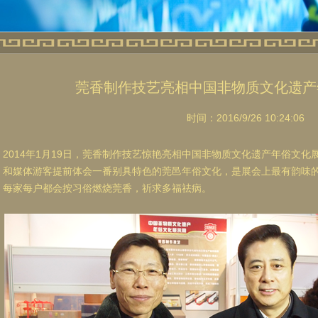
莞香制作技艺亮相中国非物质文化遗产
时间：2016/9/26 10:24:06
2014年1月19日，莞香制作技艺惊艳亮相中国非物质文化遗产年俗文
和媒体游客提前体会一番别具特色的莞邑年俗文化，是展会上最有韵味的
每家每户都会按习俗燃烧莞香，祈求多福祛病。