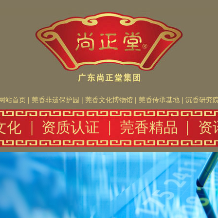
网站首页
|
莞香非遗保护园
|
莞香文化博物馆
|
莞香传承基地
|
沉香研究
文化
资质认证
莞香精品
资